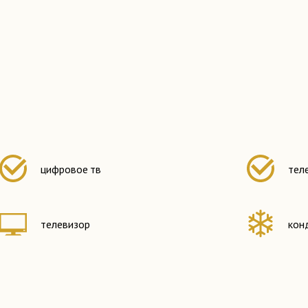
цифровое тв
тел
телевизор
кон
электронные замки
буд