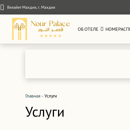
Вилайет Махдия, г. Махдия
ОБ ОТЕЛЕ
НОМЕРА
СП
Главная
–
Услуги
Услуги