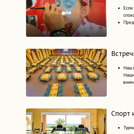
Если 
спок
Пред
Встреч
Наш 
Наши
вним
Спорт 
Турни