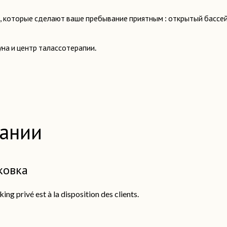
в, которые сделают ваше пребывание приятным : открытый бассей
уна и центр талассотерапии.
вании
ковка
ing privé est à la disposition des clients.