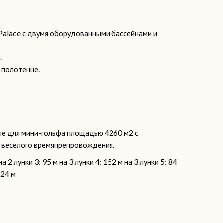
Palace с двумя оборудованными бассейнами и
.
 полотенце.
оле для мини-гольфа площадью 4260 м2 с
я веселого времяпрепровождения.
а 2 лунки 3: 95 м на 3 лунки 4: 152 м на 3 лунки 5: 84
124 м