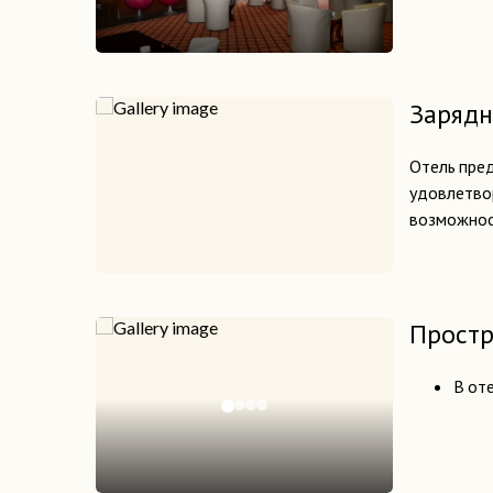
Зарядн
Отель пред
удовлетвор
возможнос
Простр
В от