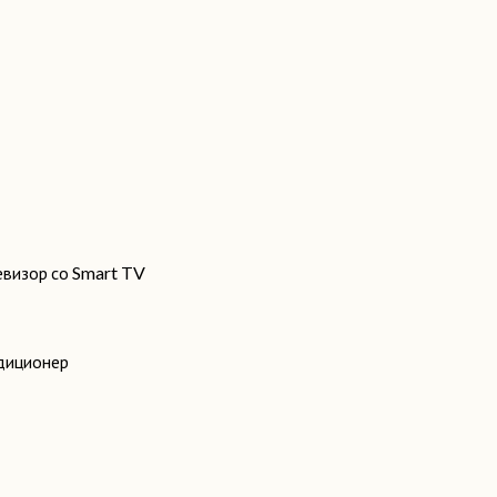
евизор со Smart TV
диционер
ильник