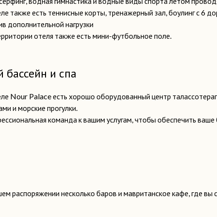
серфинг, водная гимнастика и водные виды спорта летом провод
ле также есть теннисные корты, тренажерный зал, боулинг с 6 до
ив дополнительной нагрузки
ерритории отеля также есть мини-футбольное поле.
 бассейн и спа
еле Nour Palace есть хорошо оборудованный центр талассотера
ами и морские прогулки.
ессиональная команда к вашим услугам, чтобы обеспечить ваше 
шем распоряжении несколько баров и мавританское кафе, где вы 