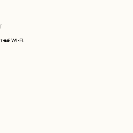
i
тный WI-FI.