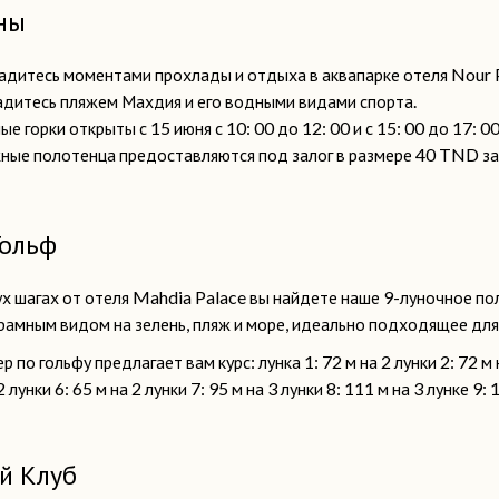
ны
адитесь моментами прохлады и отдыха в аквапарке отеля Nour 
адитесь пляжем Махдия и его водными видами спорта.
е горки открыты с 15 июня с 10: 00 до 12: 00 и с 15: 00 до 17: 00
ные полотенца предоставляются под залог в размере 40 TND за
Гольф
ух шагах от отеля Mahdia Palace вы найдете наше 9-луночное п
рамным видом на зелень, пляж и море, идеально подходящее дл
р по гольфу предлагает вам курс: лунка 1: 72 м на 2 лунки 2: 72 м н
2 лунки 6: 65 м на 2 лунки 7: 95 м на 3 лунки 8: 111 м на 3 лунке 9: 
й Клуб