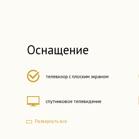
Оснащение
телевизор с плоским экраном
спутниковое телевидение
Развернуть все
морозильная камера