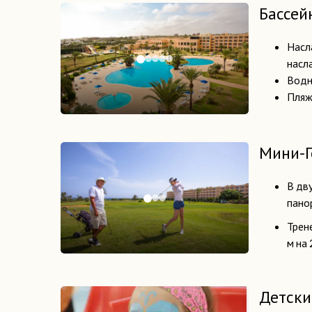
Бассей
Насл
насл
Водны
Пляж
Мини-
В дв
пано
Трене
м на 
Детски