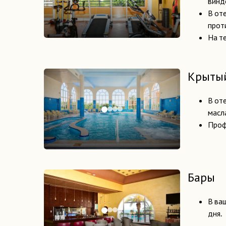
винд
В оте
прот
На т
Крытый
В от
масл
Проф
Бары
В ва
дня.