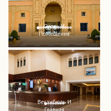
Отель И
Помещения
Вестибюль И
Главная